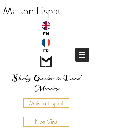
Maison
Lispaul
S
G
D
hirley
a
u
cher
&
avid
M
audry
Maison Lispaul
Nos Vins